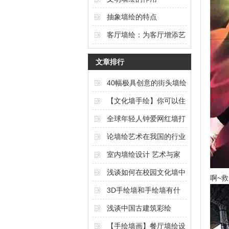
抽象墙绘的特点
客厅墙绘：为客厅增添艺
术氛围的独特选择
文章排行
40幅极具创意的街头墙绘
艺术作品欣赏（上篇）
【文化墙手绘】你可以住
在任何想要的风景里
全球年轻人钟爱网红墙打
卡
论墙绘艺术在我国的行业
现状与发展
室内墙绘设计 艺术与家
居的完美结合
浅谈如何在校园文化墙中
啊~救
体现校园文化内涵
3D手绘墙和手绘墙有什
么区别
浅谈中国古建筑彩绘
【手绘墙画】餐厅墙绘设