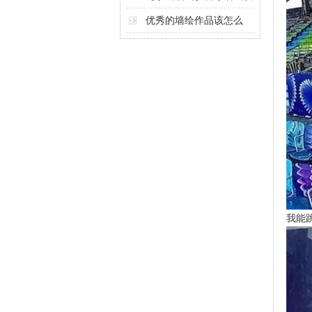
计奥秘
优秀的墙绘作品该怎么
做？
我能