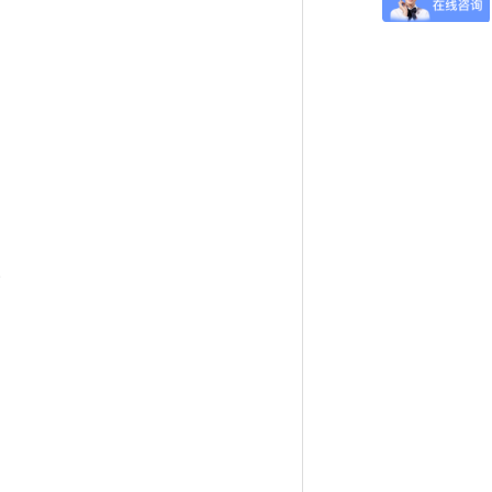
。
，
。