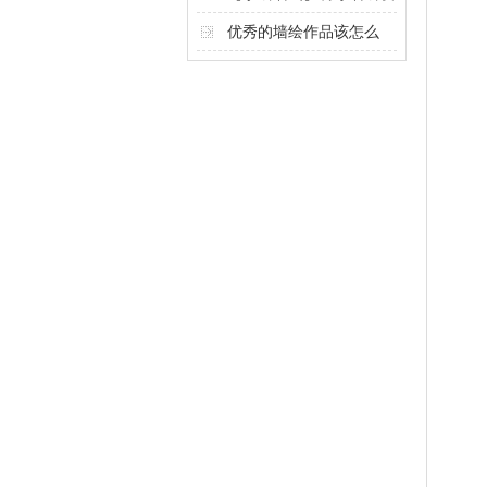
计奥秘
优秀的墙绘作品该怎么
做？