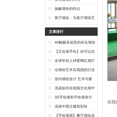
抽象墙绘的特点
客厅墙绘：为客厅增添艺
术氛围的独特选择
文章排行
40幅极具创意的街头墙绘
艺术作品欣赏（上篇）
【文化墙手绘】你可以住
在任何想要的风景里
全球年轻人钟爱网红墙打
卡
论墙绘艺术在我国的行业
现状与发展
室内墙绘设计 艺术与家
居的完美结合
浅谈如何在校园文化墙中
体现校园文化内涵
3D手绘墙和手绘墙有什
在我
么区别
浅谈中国古建筑彩绘
【手绘墙画】餐厅墙绘设