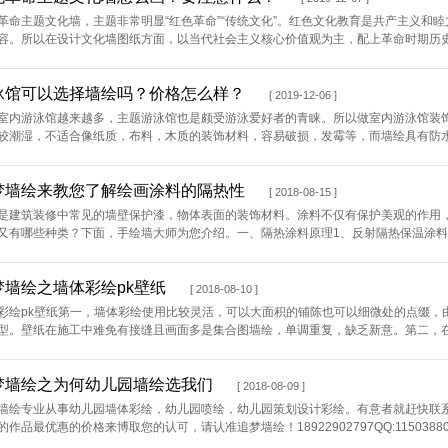
革命主题文化墙，主题非常明显“红色革命”“传统文化”。红色文化教育是共产主义和
容。所以在设计文化墙图纸方面，以当代社会主义核心价值观为主，配上革命时期历史事
泳馆可以选择墙绘吗？价格怎么样？
[ 2019-12-06 ]
室内游泳馆越来越多，主题游泳馆也是颇受游泳爱好者的青睐。所以做室内游泳馆装
较潮湿，不适合像纸质，布料，木质的装饰材料，容易破损，发霉等，而墙绘具有防水不
梦墙绘来教您了解绘画涂料的隔热性
[ 2018-08-15 ]
是建筑装修中常见的墙壁保护漆，物体表面的装饰材料。涂料不仅有保护美观的作用
又有哪些种类？下面，手绘墙大师为您介绍。一、隔热涂料原理1、反射隔热保温涂料和
梦墙绘之墙体彩绘pk壁纸
[ 2018-08-10 ]
彩绘pk壁纸第一，墙体彩绘使用比较灵活，可以大面积的铺陈也可以细微处的点缀，
型。壁纸在施工中难免有接缝且画面多是集合图墙绘，单调重复，缺乏新意。第二，在图
梦墙绘之为何幼儿园墙绘选我们
[ 2018-08-09 ]
墙绘专业从事幼儿园墙体彩绘，幼儿园喷绘，幼儿园策划设计彩绘。有意者就赶快联
的作品最优惠的价格来博取您的认可，请认准追梦墙绘！18922902797QQ:11503880