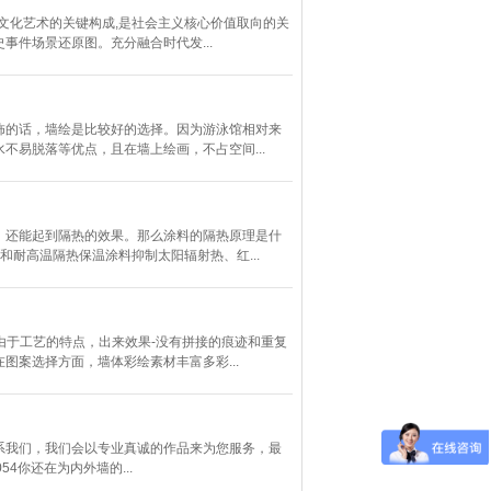
睦文化艺术的关键构成,是社会主义核心价值取向的关
件场景还原图。充分融合时代发...
饰的话，墙绘是比较好的选择。因为游泳馆相对来
易脱落等优点，且在墙上绘画，不占空间...
，还能起到隔热的效果。那么涂料的隔热原理是什
耐高温隔热保温涂料抑制太阳辐射热、红...
由于工艺的特点，出来效果-没有拼接的痕迹和重复
案选择方面，墙体彩绘素材丰富多彩...
系我们，我们会以专业真诚的作品来为您服务，最
54你还在为内外墙的...