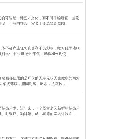
定义的可能是一种艺术文化，而不叫手绘墙画，当发
、手绘电视墙、家装手绘墙等都是围...
人体不会产生任何伤害和不良影响，绝对优于墙纸
生于20世纪60年代，试验和长期使...
绘墙画都使用的是环保的无毒无味无害健康的丙烯
柔韧薄膜，坚固耐磨，耐水，抗腐蚀，...
面装饰艺术。近年来，一个既古老又新鲜的装饰艺
时装店、咖啡馆、幼儿园等的室内外装饰...
的绘画方式，这种方式所绘制的图案一般都是宗教