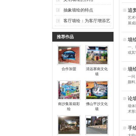
抽象墙绘的特点
追
艺术
客厅墙绘：为客厅增添艺
展成
术氛围的独特选择
推荐作品
墙
一、
或其
墙
合作加盟
清远寨南文化
墙
一问
颜料
论
南沙集装箱彩
佛山平沙文化
墙体
绘
墙
术形
手
大约