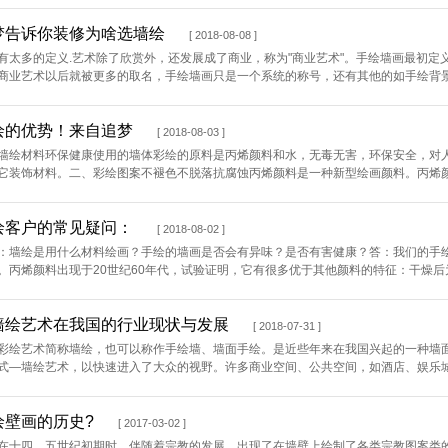
梦告诉你装修为啥选墙绘
[ 2018-08-08 ]
有太多的定义.艺术除了欣赏外，还发展成了商业，称为"商业艺术"。手绘墙画最初
商业艺术以后就被更多的取名，手绘墙画只是一个系统的称号，还有其他的如手绘背景墙
绘的优势！来自追梦
[ 2018-08-03 ]
墙绘材料环保健康使用的墙体彩绘的原料是丙烯颜料和水，无毒无害，环保安全，对
它装饰材料。二、彩绘图案不褪色不脱落抗腐蚀丙烯颜料是一种新型绘画颜料。丙烯颜料诞
绘客户的常见疑问：
[ 2018-08-02 ]
：墙绘是用什么材料绘画？手绘的墙画是否会有异味？是否有害健康？答：我们的手
。丙烯颜料出现于20世纪60年代，试验证明，它有很多优于其他颜料的特征：干燥后为
墙绘艺术在我国的行业现状与发展
[ 2018-07-31 ]
彩绘艺术简称墙绘，也可以称作手绘墙、墙面手绘。是近些年来在我国兴起的一种墙
式―墙绘艺术，以快速进入了大众的视野。许多商业空间、公共空间，如酒店、娱乐城、
绘壁画的历史?
[ 2017-03-02 ]
在十四、五世纪初期时，伴随着宗教的发展，出现了在墙壁上绘制了各类宗教图案类