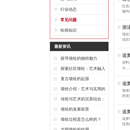
红色
行业动态
键內
常见问题
游
绘画知识
现在
说比
最新资讯
追
探寻墙绘的独特魅力
涂料
么，
探索社区墙绘：艺术融入
城市的创意表达
复古墙绘的起源
追
墙绘介绍：艺术与实用的
墙体
的造
完美结合
传统与艺术的完美结合：
酒店墙绘的魅力
墙绘的发展前景
追
追梦
墙绘过程是怎么样的？
优质
文明墙绘的作用