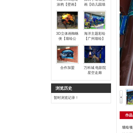
涂鸦【壁画】
画【幼儿园墙
绘】
3D立体画蜘蛛
海洋主题彩绘
侠【墙绘公
【广州墙绘】
司】
合作加盟
万科城 电影院
星空走廊
浏览历史
暂时浏览记录！
作品
墙绘项